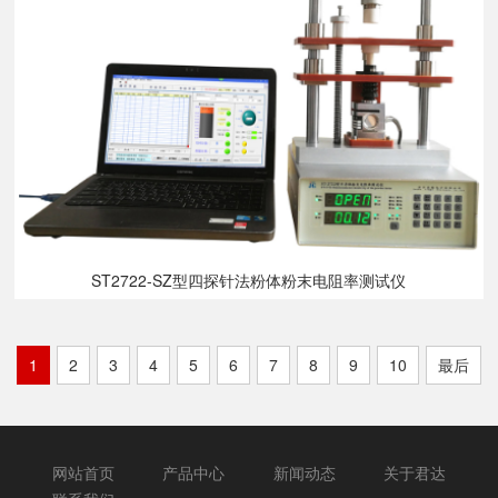
ST2722-SZ型四探针法粉体粉末电阻率测试仪
1
2
3
4
5
6
7
8
9
10
最后
网站首页
产品中心
新闻动态
关于君达