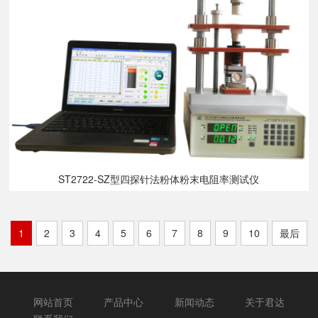
ST2722-SZ型四探针法粉体粉末电阻率测试仪
1
2
3
4
5
6
7
8
9
10
最后
网站首页
产品中心
新闻动态
关于君达