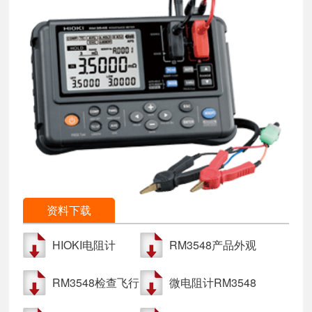
资料下载
HIOKI电阻计
RM3548产品外观
RM3548产品详细
图
RM3548检查飞行
微电阻计RM3548
资料
器主体外壳的电
推算铜线的线材