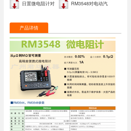
日置微电阻计对
RM3548对电动汽
气和机械状态
长度
焊接工程中（配
车和油电混合动
线+接触）的电阻
力车的间接接触
产品详情
测量
保护测试