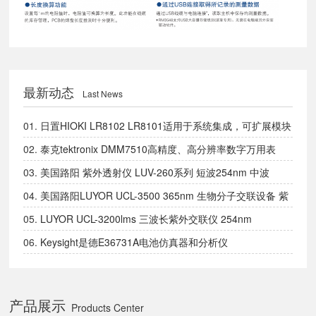
最新动态
Last News
01.
日置HIOKI LR8102 LR8101适用于系统集成，可扩展模块
的数据采集仪
02.
泰克tektronix DMM7510高精度、高分辨率数字万用表
03.
美国路阳 紫外透射仪 LUV-260系列 短波254nm 中波
302nm 长波365nm
04.
美国路阳LUYOR UCL-3500 365nm 生物分子交联设备 紫
外交联仪
05.
LUYOR UCL-3200lms 三波长紫外交联仪 254nm
302nm、365nm全波长设备
06.
Keysight是德E36731A电池仿真器和分析仪
产品展示
Products Center