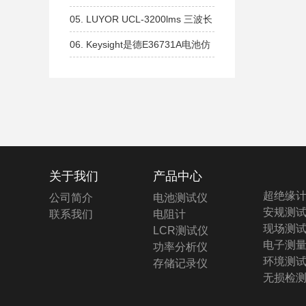
长波365nm
365nm 生物分子交联设备 紫外交
05.
LUYOR UCL-3200lms 三波长
联仪
紫外交联仪 254nm 302nm、
06.
Keysight是德E36731A电池仿
365nm全波长设备
真器和分析仪
关于我们
产品中心
超绝缘
公司简介
电池测试仪
安规测
联系我们
电阻计
现场测
LCR测试仪
电子测
功率分析仪
环境测
存储记录仪
无损检