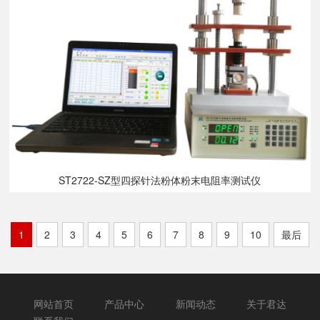
ST2722-SZ型四探针法粉体粉末电阻率测试仪
1
2
3
4
5
6
7
8
9
10
最后
网站首页
产品中心
新闻动态
关于君达