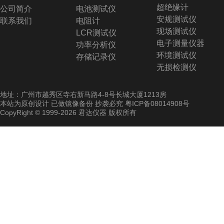
超绝缘计
公司简介
电池测试仪
安规测试仪
联系我们
电阻计
现场测试仪
LCR测试仪
电子测量仪器
功率分析仪
环境测试仪
存储记录仪
无损检测仪
地址：广州市越秀区寺右新马路4-8号长城大厦1213房
本站为原创设计 已做镜像备份 抄袭必究
粤ICP备08014908号
CopyRight © 1999-2026 君达仪器 版权所有