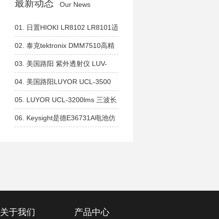
最新动态
Our News
01.
日置HIOKI LR8102 LR8101适
用于系统集成，可扩展模块的数据
02.
泰克tektronix DMM7510高精
采集仪
度、高分辨率数字万用表
03.
美国路阳 紫外透射仪 LUV-
260系列 短波254nm 中波302nm
04.
美国路阳LUYOR UCL-3500
长波365nm
365nm 生物分子交联设备 紫外交
05.
LUYOR UCL-3200lms 三波长
联仪
紫外交联仪 254nm 302nm、
06.
Keysight是德E36731A电池仿
365nm全波长设备
真器和分析仪
关于我们
产品中心