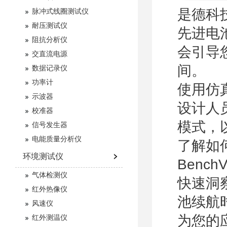
是德科技
脉冲式线圈测试仪
耐压测试仪
先进电
阻抗分析仪
会引导
交直流电源
间。
数据记录仪
功率计
使用仿
示波器
设计人
校准器
模式，
信号发生器
电能质量分析仪
了解如何
环境测试仪
Benc
气体检测仪
快速洞
红外热像仪
池续航
风速仪
为您的
红外测温仪