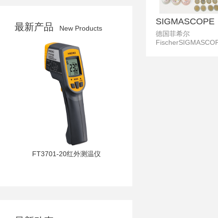
SIGMASCOPE
最新产品
New Products
德国菲希尔
SMP10电导率
FischerSIGMASCO
SMP10电导率测试
氧化前检查铝合金的
率,电导率测试仪
SIGMASCOPE SM
导率仪在铝、铜等生
中进行电导率绝对值
量,SIGMASCOPE S
铜铝电导率仪电导率
ES40
FT3701-20红外测温仪