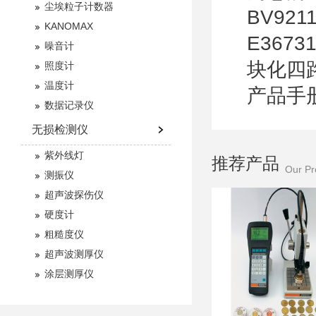
尘埃粒子计数器
BV92
KANOMAX
E367
噪音计
块化四路
照度计
温度计
产品手
数据记录仪
无损检测仪
紫外线灯
推荐产品
Our Pr
测振仪
超声波探伤仪
硬度计
粗糙度仪
超声波测厚仪
涂层测厚仪