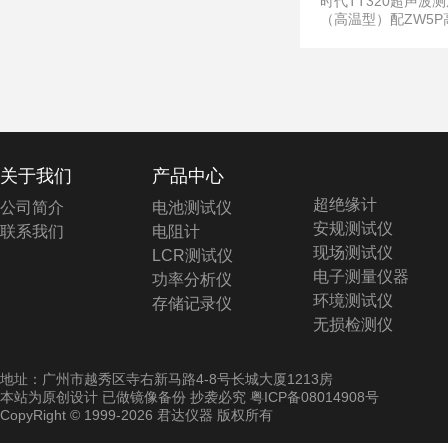
时代TT320超声波
厚仪,TT320
（高温型）配ZW5P
头,时代TT320测厚
范围0.75-300mm
厚仪TT320被测工
度最高可到300度
关于我们
产品中心
超绝缘计
公司简介
电池测试仪
安规测试仪
联系我们
电阻计
现场测试仪
LCR测试仪
电子测量仪器
功率分析仪
环境测试仪
存储记录仪
无损检测仪
地址：广州市越秀区寺右新马路4-8号长城大厦1213房
本站为原创设计 已做镜像备份 抄袭必究
粤ICP备08014908号
CopyRight © 1999-2026 君达仪器 版权所有