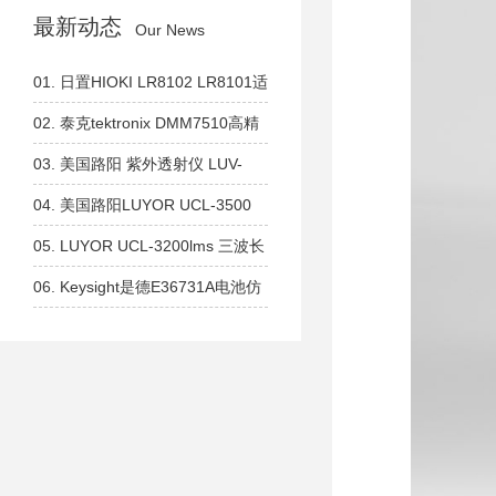
最新动态
Our News
01.
日置HIOKI LR8102 LR8101适
用于系统集成，可扩展模块的数据
02.
泰克tektronix DMM7510高精
采集仪
度、高分辨率数字万用表
03.
美国路阳 紫外透射仪 LUV-
260系列 短波254nm 中波302nm
04.
美国路阳LUYOR UCL-3500
长波365nm
365nm 生物分子交联设备 紫外交
05.
LUYOR UCL-3200lms 三波长
联仪
紫外交联仪 254nm 302nm、
06.
Keysight是德E36731A电池仿
365nm全波长设备
真器和分析仪