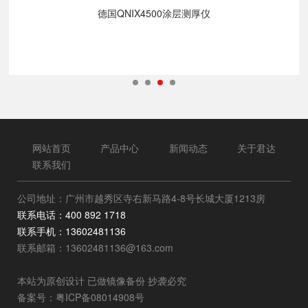
德国QNIX4500涂层测厚仪
网站首页
产品中心
新闻动态
关于君达
联系我们
公司地址：广州市越秀区寺右新马路4-8号长城大厦1213房
联系电话：400 892 1718
联系手机：13602481136
联系邮箱：13602481136@163.com
本站为原创设计 已做镜像备份 抄袭必究
备案号：
粤ICP备08014908号