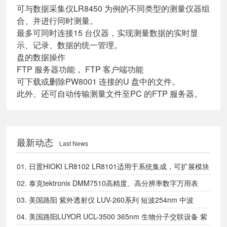
可与数据采集仪LR8450 为例的不同类型的测量仪器组
合、并进行同时测量。
最多可同时连接15 台仪器，实现测量数据的实时显
示、记录、数据的统一管理。
盘的数据操作
FTP 服务器功能， FTP 客户端功能
可下载或删除PW8001 连接的U 盘中的文件。
此外、还可自动传输测量文件至PC 的FTP 服务器。
最新动态
Last News
01.
日置HIOKI LR8102 LR8101适用于系统集成，可扩展模块
的数据采集仪
02.
泰克tektronix DMM7510高精度、高分辨率数字万用表
03.
美国路阳 紫外透射仪 LUV-260系列 短波254nm 中波
302nm 长波365nm
04.
美国路阳LUYOR UCL-3500 365nm 生物分子交联设备 紫