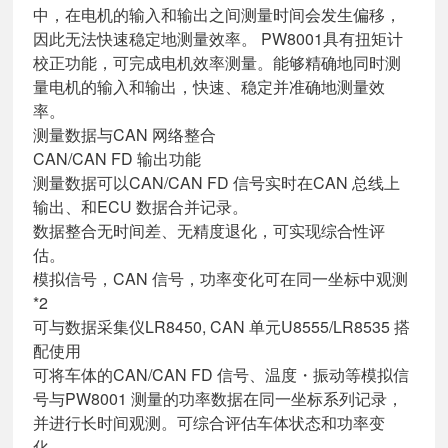
中，在电机的输入和输出之间测量时间会发生偏移，
因此无法快速稳定地测量效率。 PW8001具有扭矩计
校正功能，可完成电机效率测量。能够精确地同时测
量电机的输入和输出，快速、稳定并准确地测量效
率。
测量数据与CAN 网络整合
CAN/CAN FD 输出功能
测量数据可以CAN/CAN FD 信号实时在CAN 总线上
输出、和ECU 数据合并记录。
数据整合无时间差、无精度退化，可实现综合性评
估。
模拟信号，CAN 信号，功率变化可在同一坐标中观测
*2
可与数据采集仪LR8450, CAN 单元U8555/LR8535 搭
配使用
可将车体的CAN/CAN FD 信号、温度・振动等模拟信
号与PW8001 测量的功率数据在同一坐标系列记录，
并进行长时间观测。可综合评估车体状态和功率变
化。