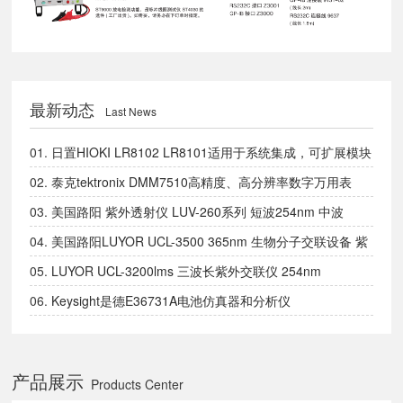
最新动态
Last News
01.
日置HIOKI LR8102 LR8101适用于系统集成，可扩展模块
的数据采集仪
02.
泰克tektronix DMM7510高精度、高分辨率数字万用表
03.
美国路阳 紫外透射仪 LUV-260系列 短波254nm 中波
302nm 长波365nm
04.
美国路阳LUYOR UCL-3500 365nm 生物分子交联设备 紫
外交联仪
05.
LUYOR UCL-3200lms 三波长紫外交联仪 254nm
302nm、365nm全波长设备
06.
Keysight是德E36731A电池仿真器和分析仪
产品展示
Products Center