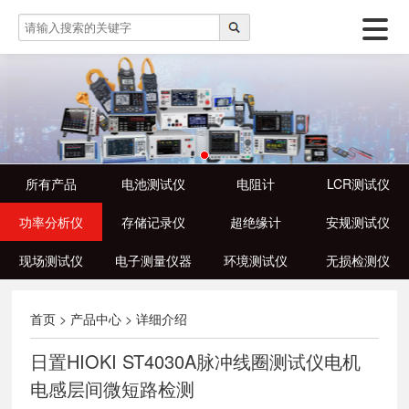
所有产品
电池测试仪
电阻计
LCR测试仪
功率分析仪
存储记录仪
超绝缘计
安规测试仪
现场测试仪
电子测量仪器
环境测试仪
无损检测仪
首页
>
产品中心
>
详细介绍
日置HIOKI ST4030A脉冲线圈测试仪电机
电感层间微短路检测