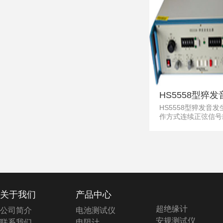
HS5558型猝发
HS5558型猝发音
生器
作方式连续正弦信号
音信号,猝发音发生
HS5558声级计检定
兴恒升电子HS555
发生器用于声学和振
的时间计权特性、脉
性、积分特性和扬声
特性测试
关于我们
产品中心
超绝缘计
公司简介
电池测试仪
安规测试仪
联系我们
电阻计