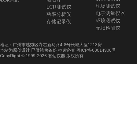
现场测试仪
LCR测试仪
电子测量仪器
功率分析仪
环境测试仪
存储记录仪
无损检测仪
地址：广州市越秀区寺右新马路4-8号长城大厦1213房
本站为原创设计 已做镜像备份 抄袭必究
粤ICP备08014908号
CopyRight © 1999-2026 君达仪器 版权所有