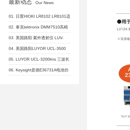
最新动态
Our News
01.
日置HIOKI LR8102 LR8101适
用于系统集成，可扩展模块的数据
02.
泰克tektronix DMM7510高精
采集仪
度、高分辨率数字万用表
03.
美国路阳 紫外透射仪 LUV-
260系列 短波254nm 中波302nm
04.
美国路阳LUYOR UCL-3500
长波365nm
365nm 生物分子交联设备 紫外交
05.
LUYOR UCL-3200lms 三波长
联仪
紫外交联仪 254nm 302nm、
06.
Keysight是德E36731A电池仿
365nm全波长设备
真器和分析仪